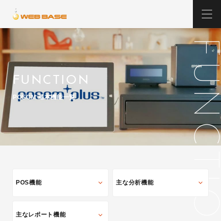
F
U
FUNCTION
N
POSCM 基本機能一覧
C
T
I
POS機能
主な分析機能
O
主なレポート機能