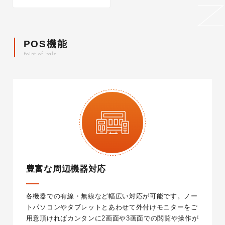
N
POS機能
P
o
i
n
t
o
f
S
a
l
e
豊富な周辺機器対応
各機器での有線・無線など幅広い対応が可能です。
ノー
トパソコンやタブレットとあわせて外付けモニターをご
用意頂ければカンタンに2画面や3画面での閲覧や操作が