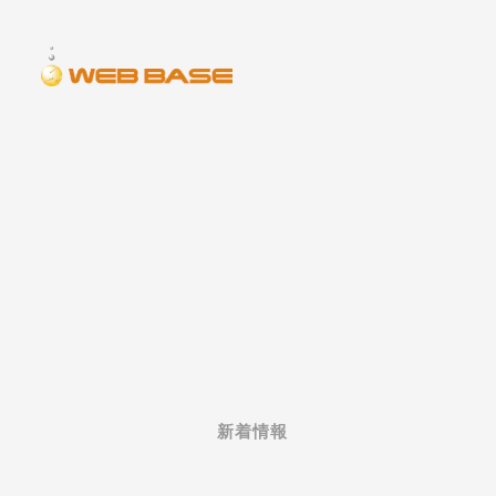
COMPANY
売上・在庫管理をEC・CRMと連携可能
pos
会社概要
オムニチャネル対応型POSシステム。
安心・安全
アパレル⼩売/卸売業向け基幹システム。
顧客・ポイ
新着情報