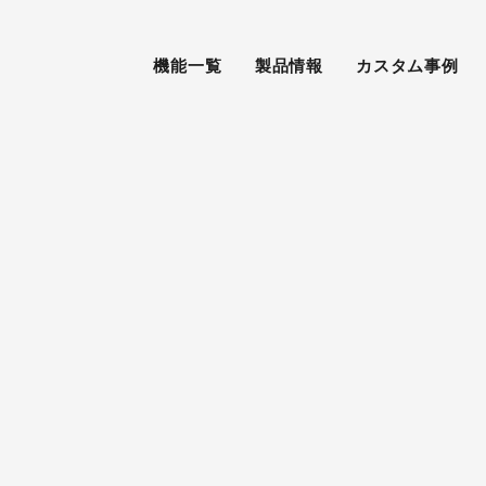
機能一覧
製品情報
カスタム事例
PHILOSOPHY
cm機能をそのまま利用。
課題・問題を可視化。
ご挨拶・会社理念
クラウド型POSシステム。
分析サポートプログラム。
ント情報一元管理システム。
複数ネットショップ管理システム