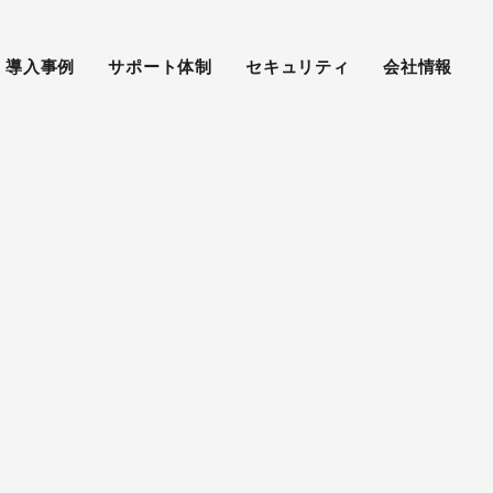
導入事例
サポート体制
セキュリティ
会社情報
TIME LINE
物流倉庫との連携による
製品リリース
在庫の効率的な配分作業を実現。
。